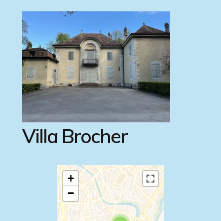
Villa Brocher
+
−
Travelers' Map is
loading...
If you see this after